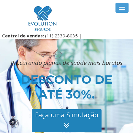
Toggl
navig
Central de vendas:
(11) 2339-8035 |
Procurando planos de saúde mais baratos
DESCONTO DE
ATÉ 30%.
Faça uma Simulação